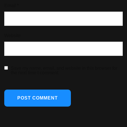
Email
*
Website
Save my name, email, and website in this browser for
the next time I comment.