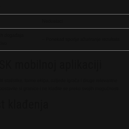
.
Nedostaci
ih događaja
– Ponekad sporije ažuriranje rezultata
živo
SK mobilnoj aplikaciji
ti statistike, forme ekipa, ozljede igrača i druge relevantne
 postavite si granice i ne klađite se preko svojih mogućnosti.
st klađenja