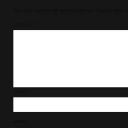
Your email address will not be published.
Required fields
Comment
*
Name
*
Email
*