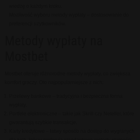
wiedzę o każdym kroku.
Możliwość wyboru metody wypłaty – dostosowanie do
preferencji użytkowników.
Metody wypłaty na
Mostbet
Mostbet oferuje różnorodne metody wypłaty, co zwiększa
komfort graczy. Oto najpopularniejsze z nich:
Przelewy bankowe – tradycyjna i bezpieczna forma
wypłaty.
Portfele elektroniczne – takie jak Skrill czy Neteller, które
gwarantują szybkie transakcje.
Karty kredytowe – łatwy sposób na dostęp do wygranych
dla tych, którzy preferują standardowe metody płatności.