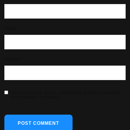
Email
*
Website
Save my name, email, and website in this browser for
the next time I comment.