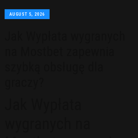
AUGUST 5, 2026
Jak Wypłata wygranych
na Mostbet zapewnia
szybką obsługę dla
graczy?
Jak Wypłata
wygranych na