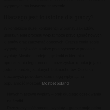
wygranych ma krytyczne znaczenie.
Dlaczego jest to istotne dla graczy?
W kontekście dużej konkurencji w branży zakładów,
usprawnienie procesu wypłat może przyciągnąć nowych
klientów oraz zatrzymać obecnych. Gracze cenią sobie
wygodę i szybkość, a także przejrzystość w procesie
wypłaty. Mostbet, podejmując kroki w kierunku
uproszczenia tego procesu, może zyskać reputację jako
jeden z bardziej zaufanych bukmacherów. Oto kilka
kluczowych powodów, które mogą wpłynąć na
popularność Mostbet:
Mostbet poland
Natychmiastowe wypłaty – brak długiego oczekiwania
na środki.
Przezroczystość procesu wypłaty – gracze mają pełną