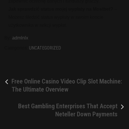
zapewnić ochronę danych i funduszy graczy.
Jak sprawdzić status mojej wypłaty na Mostbet?
–
Możesz śledzić status wypłaty w swoim koncie
użytkownika w sekcji wypłat.
By:
admlnlx
UNCATEGORIZED
Categories:
Free Online Casino Video Clip Slot Machine:
The Ultimate Overview
Best Gambling Enterprises That Accept
Neteller Down Payments