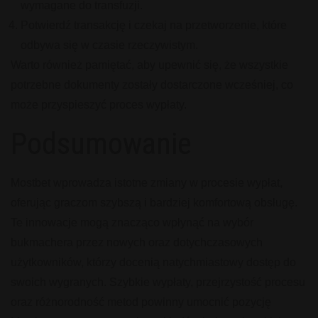
wymagane do transfuzji.
Potwierdź transakcję i czekaj na przetworzenie, które
odbywa się w czasie rzeczywistym.
Warto również pamiętać, aby upewnić się, że wszystkie
potrzebne dokumenty zostały dostarczone wcześniej, co
może przyspieszyć proces wypłaty.
Podsumowanie
Mostbet wprowadza istotne zmiany w procesie wypłat,
oferując graczom szybszą i bardziej komfortową obsługę.
Te innowacje mogą znacząco wpłynąć na wybór
bukmachera przez nowych oraz dotychczasowych
użytkowników, którzy docenią natychmiastowy dostęp do
swoich wygranych. Szybkie wypłaty, przejrzystość procesu
oraz różnorodność metod powinny umocnić pozycję