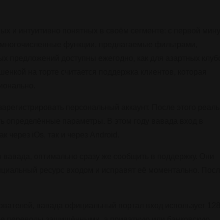
ых и интуитивно понятных в своём сегменте: с первой мин
а многочисленные функции, предлагаемые фильтрами,
ых предложений доступны ежегодно, как для азартных клуб
ишенкой на торте считается поддержка клиентов, которая
ионально.
зарегистрировать персональный аккаунт. После этого реал
ть определённые параметры. В этом году вавада вход в
через iOs, так и через Android.
в вавада, оптимально сразу же сообщить в поддержку. Они
фициальный ресурс входом и исправят её моментально. Пос
ователей, вавада официальный портал вход использует 128
ые переводы защищёнными, а приватную или банковскую