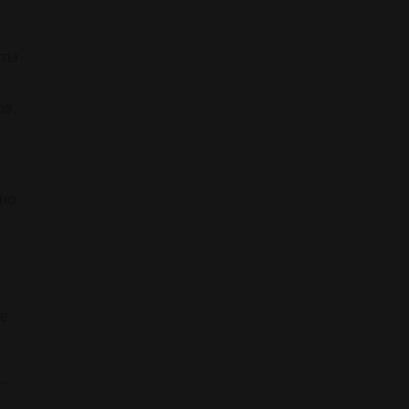
уты
ов,
ьно
ле
-