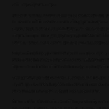
сайт и приступить к игре.
Веб-сайт Вавада является одним из самых стандартн
вы можете найти новейшие или стандартные игры, 
содействуют в этом процессе. Большая часть бонусн
спорта, покера, так и для других разделов Vavada. В
помогает клиентам в любое время и весьма професс
Азартный клуб предоставляет право каждому игроку 
зайти в Вавада вход в личный кабинет и видоизмени
персональный кабинет великолепно функционирует как 
Если у пользователя возникают сложности с входом 
изучат, где может быть проблема с Vavada казино о
этого вавада казино вход будет хорошо работать.
Затем, чтобы обеспечить качественную защиту польз
битное SSL-шифрование, которое делает финансов