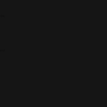
ок.
они