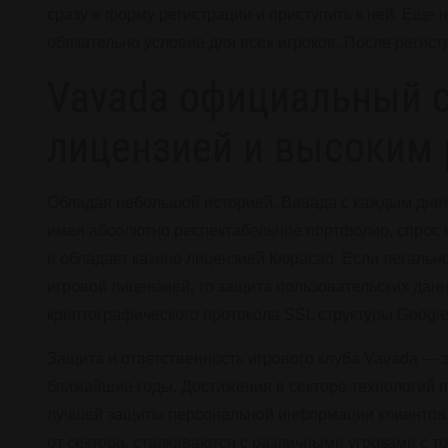
сразу в форму регистрации и приступить к ней. Еще н
обязательно условие для всех игроков. После регис
Vavada официальный с
лицензией и высоким
Обладая небольшой историей, Вавада с каждым днем
имея абсолютно респектабельное портфолио, спрос к
и обладает казино лицензией Кюрасао. Если легальн
игровой лицензией, то защита пользовательских дан
криптографического протокола SSL структуры Google 
Защита и ответственность игрового клуба Vavada — э
ближайшие годы. Достижения в секторе технологий
лучшей защиты персональной информации клиентов. 
от сектора, сталкиваются с различными угрозами с 