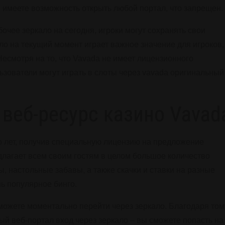
имеете возможность открыть любой портал, что запрещен.
бочее зеркало на сегодня, игроки могут сохранять свои
ло на текущий момент играет важное значение для игроков,
Несмотря на то, что Vavada не имеет лицензионного
ьзователи могут играть в слоты через vavada оригинальный
 веб-ресурс казино Vavad
 лет, получив специальную лицензию на предложение
лагает всем своим гостям в целом большое количество
, настольные забавы, а также скачки и ставки на разные
нь популярное бинго.
можете моментально перейти через зеркало. Благодаря том
ый веб-портал вход через зеркало – вы сможете попасть на