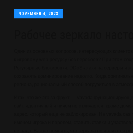
NOVEMBER 4, 2023
Рабочее зеркало наст
Один из основных вопросов, интересующих клиентов 
к игровому web-ресурсу без перебоев? При этом сохр
Регулярные блокировки, DDoS-атаки на серверы и 
сохранять доминирование надолго. Когда оригинальн
региона, рациональный способ погрузиться в атмосф
Итак, что же это за фрукт — Vavada функционирующе
сайт, идентичный и ничем не отличается, кроме дом
адрес, который еще не заблокирован. На vavada casi
именем игрока и паролем, ставить ставки и участво
не надо. Важно помнить, что зеркала не являются ре