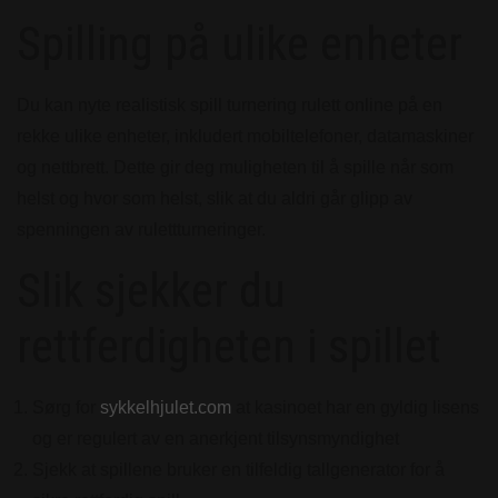
Spilling på ulike enheter
Du kan nyte realistisk spill turnering rulett online på en
rekke ulike enheter, inkludert mobiltelefoner, datamaskiner
og nettbrett. Dette gir deg muligheten til å spille når som
helst og hvor som helst, slik at du aldri går glipp av
spenningen av rulettturneringer.
Slik sjekker du
rettferdigheten i spillet
Sørg for
sykkelhjulet.com
at kasinoet har en gyldig lisens
og er regulert av en anerkjent tilsynsmyndighet
Sjekk at spillene bruker en tilfeldig tallgenerator for å