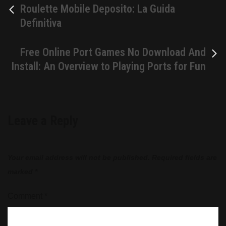
Roulette Mobile Deposito: La Guida
Definitiva
Free Online Port Games No Download And
Install: An Overview to Playing Ports for Fun
Leave a Reply
Your email address will not be published.
Required fields are
marked
*
Comment
*