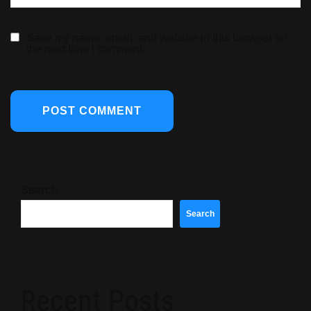
Save my name, email, and website in this browser for
the next time I comment.
Search
Search
Recent Posts